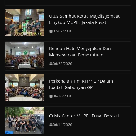
h
i
e
a
w
h
a
n
l
c
i
a
Utus Sambut Ketua Majelis Jemaat
t
e
e
e
t
r
Lingkup MUPEL Jakata Pusat
s
g
b
t
e
A
r
o
e
07/02/2026
p
a
o
r
p
m
k
Rendah Hati, Menyejukan Dan
Menyegarkan Persekutuan.
06/22/2026
Perkenalan Tim KPPP GP Dalam
Ibadah Gabungan GP
06/16/2026
Crisis Center MUPEL Pusat Beraksi
06/14/2026