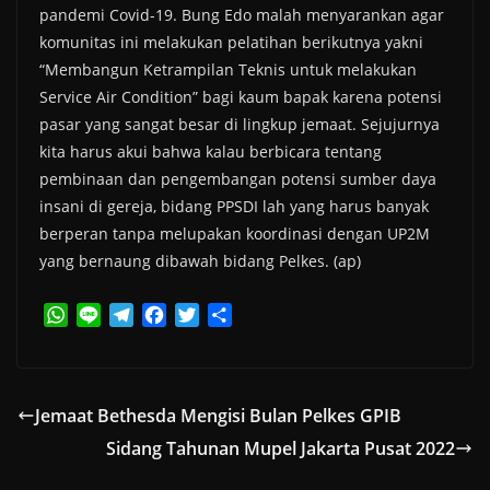
pandemi Covid-19. Bung Edo malah menyarankan agar
komunitas ini melakukan pelatihan berikutnya yakni
“Membangun Ketrampilan Teknis untuk melakukan
Service Air Condition” bagi kaum bapak karena potensi
pasar yang sangat besar di lingkup jemaat. Sejujurnya
kita harus akui bahwa kalau berbicara tentang
pembinaan dan pengembangan potensi sumber daya
insani di gereja, bidang PPSDI lah yang harus banyak
berperan tanpa melupakan koordinasi dengan UP2M
yang bernaung dibawah bidang Pelkes. (ap)
W
L
T
F
T
S
h
i
e
a
w
h
a
n
l
c
i
a
t
e
e
e
t
r
Jemaat Bethesda Mengisi Bulan Pelkes GPIB
s
g
b
t
e
Sidang Tahunan Mupel Jakarta Pusat 2022
A
r
o
e
p
a
o
r