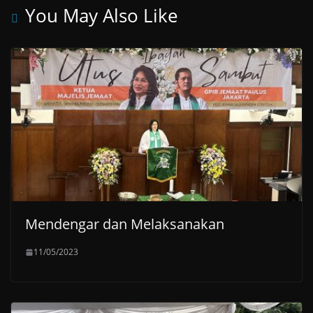
You May Also Like
p
m
k
Mendengar dan Melaksanakan
11/05/2023