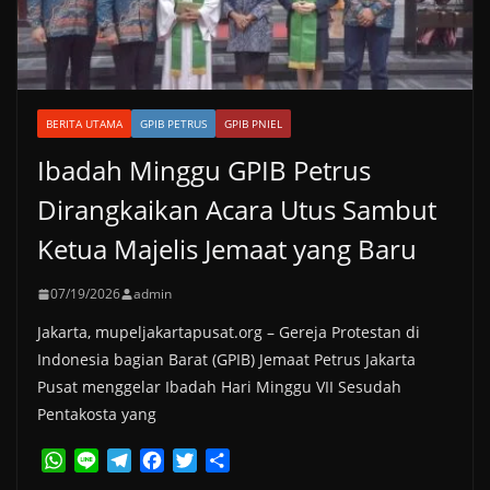
BERITA UTAMA
GPIB PETRUS
GPIB PNIEL
Ibadah Minggu GPIB Petrus
Dirangkaikan Acara Utus Sambut
Ketua Majelis Jemaat yang Baru
07/19/2026
admin
Jakarta, mupeljakartapusat.org – Gereja Protestan di
Indonesia bagian Barat (GPIB) Jemaat Petrus Jakarta
Pusat menggelar Ibadah Hari Minggu VII Sesudah
Pentakosta yang
W
L
T
F
T
S